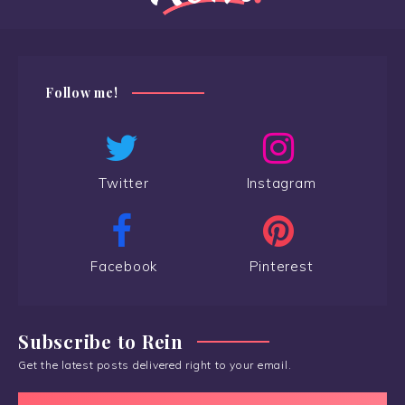
Follow me!
Twitter
Instagram
Facebook
Pinterest
Subscribe to Rein
Get the latest posts delivered right to your email.